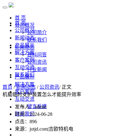
首 页
首 页
公司概况
公司概况
公司简介
新闻动态
联系我们
产品展示
新闻动态
解决方案
百科问答
客户案例
公司资讯
互动交流
行业新闻
联系我们
产品展示
解决方案
首页
/
新闻动态
/
公司资讯
/ 正文
客户案例
机载临时支护装置怎么才能提升效率
互动交流
留言反馈
发布人：admin
联系我们
时间：2024-06-28
点击：
896
来源：jotjd.com|吉欧特机电