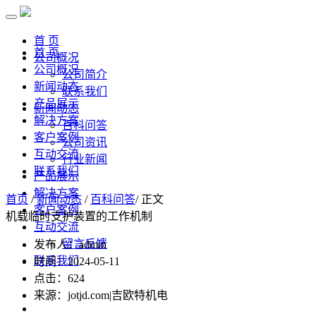
首 页
首 页
公司概况
公司概况
公司简介
新闻动态
联系我们
产品展示
新闻动态
解决方案
百科问答
客户案例
公司资讯
互动交流
行业新闻
联系我们
产品展示
解决方案
首页
/
新闻动态
/
百科问答
/ 正文
客户案例
机载临时支护装置的工作机制
互动交流
留言反馈
发布人：admin
联系我们
时间：2024-05-11
点击：
624
来源：jotjd.com|吉欧特机电