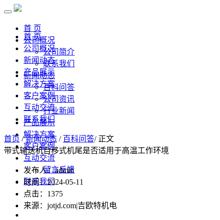
首 页
首 页
公司概况
公司概况
公司简介
新闻动态
联系我们
产品展示
新闻动态
解决方案
百科问答
客户案例
公司资讯
互动交流
行业新闻
联系我们
产品展示
解决方案
首页
/
新闻动态
/
百科问答
/ 正文
客户案例
带式输送机自移式机尾是否适用于高温工作环境
互动交流
留言反馈
发布人：admin
联系我们
时间：2024-05-11
点击：
1375
来源：jotjd.com|吉欧特机电