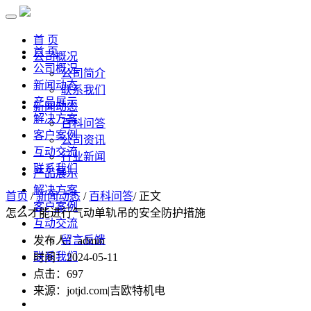
首 页
首 页
公司概况
公司概况
公司简介
新闻动态
联系我们
产品展示
新闻动态
解决方案
百科问答
客户案例
公司资讯
互动交流
行业新闻
联系我们
产品展示
解决方案
首页
/
新闻动态
/
百科问答
/ 正文
客户案例
怎么才能进行气动单轨吊的安全防护措施
互动交流
留言反馈
发布人：admin
联系我们
时间：2024-05-11
点击：
697
来源：jotjd.com|吉欧特机电