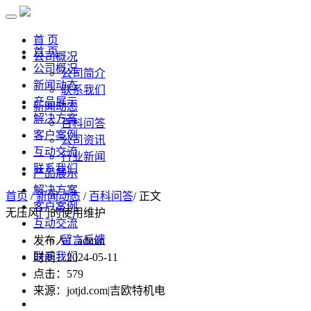
首 页
首 页
公司概况
公司概况
公司简介
新闻动态
联系我们
产品展示
新闻动态
解决方案
百科问答
客户案例
公司资讯
互动交流
行业新闻
联系我们
产品展示
解决方案
首页
/
新闻动态
/
百科问答
/ 正文
客户案例
无压风门的使用维护
互动交流
留言反馈
发布人：admin
联系我们
时间：2024-05-11
点击：
579
来源：jotjd.com|吉欧特机电