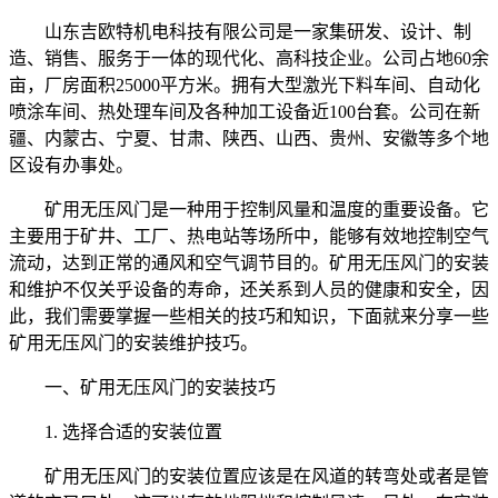
山东吉欧特机电科技有限公司是一家集研发、设计、制
造、销售、服务于一体的现代化、高科技企业。公司占地60余
亩，厂房面积25000平方米。拥有大型激光下料车间、自动化
喷涂车间、热处理车间及各种加工设备近100台套。公司在新
疆、内蒙古、宁夏、甘肃、陕西、山西、贵州、安徽等多个地
区设有办事处。
矿用无压风门是一种用于控制风量和温度的重要设备。它
主要用于矿井、工厂、热电站等场所中，能够有效地控制空气
流动，达到正常的通风和空气调节目的。矿用无压风门的安装
和维护不仅关乎设备的寿命，还关系到人员的健康和安全，因
此，我们需要掌握一些相关的技巧和知识，下面就来分享一些
矿用无压风门的安装维护技巧。
一、矿用无压风门的安装技巧
1. 选择合适的安装位置
矿用无压风门的安装位置应该是在风道的转弯处或者是管