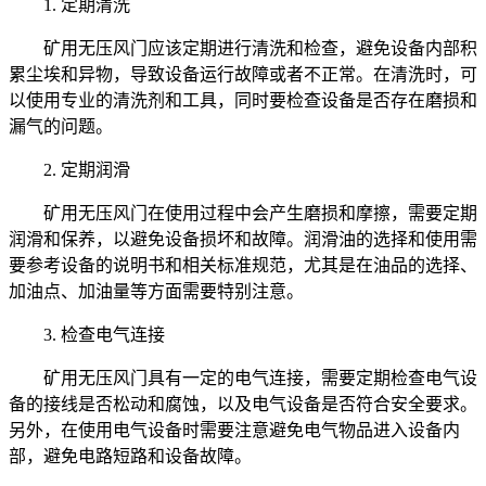
1. 定期清洗
矿用无压风门应该定期进行清洗和检查，避免设备内部积
累尘埃和异物，导致设备运行故障或者不正常。在清洗时，可
以使用专业的清洗剂和工具，同时要检查设备是否存在磨损和
漏气的问题。
2. 定期润滑
矿用无压风门在使用过程中会产生磨损和摩擦，需要定期
润滑和保养，以避免设备损坏和故障。润滑油的选择和使用需
要参考设备的说明书和相关标准规范，尤其是在油品的选择、
加油点、加油量等方面需要特别注意。
3. 检查电气连接
矿用无压风门具有一定的电气连接，需要定期检查电气设
备的接线是否松动和腐蚀，以及电气设备是否符合安全要求。
另外，在使用电气设备时需要注意避免电气物品进入设备内
部，避免电路短路和设备故障。