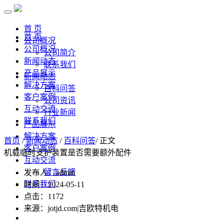
首 页
首 页
公司概况
公司概况
公司简介
新闻动态
联系我们
产品展示
新闻动态
解决方案
百科问答
客户案例
公司资讯
互动交流
行业新闻
联系我们
产品展示
解决方案
首页
/
新闻动态
/
百科问答
/ 正文
客户案例
机载临时支护装置是否需要额外配件
互动交流
留言反馈
发布人：admin
联系我们
时间：2024-05-11
点击：
1172
来源：jotjd.com|吉欧特机电